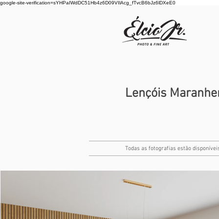
google-site-verification=sYHPaIWdDC51Hb4z6D09VIlAcg_fTvcB6bJz6lDXeE0
Lençóis Maranhe
Todas as fotografias estão disponíve