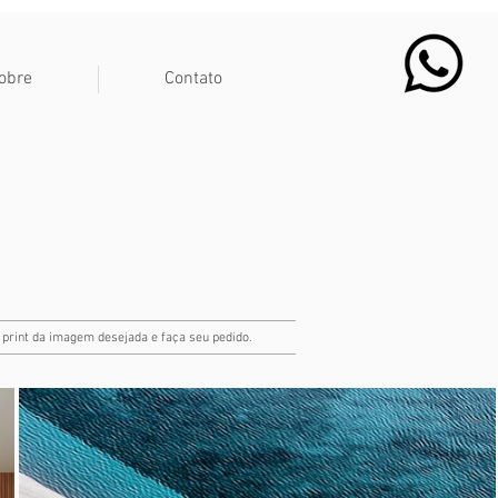
obre
Contato
u print da imagem deseja
da e faça seu pedido.